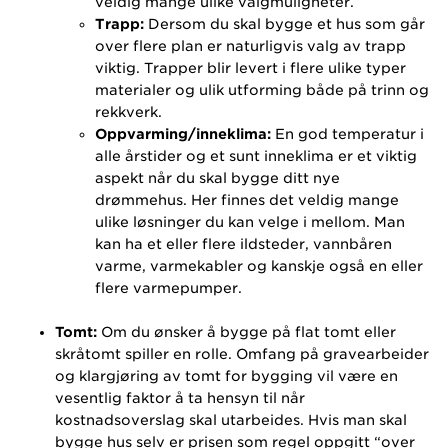
veldig mange ulike valgmuligheter.
Trapp:
Dersom du skal bygge et hus som går
over flere plan er naturligvis valg av trapp
viktig. Trapper blir levert i flere ulike typer
materialer og ulik utforming både på trinn og
rekkverk.
Oppvarming/inneklima:
En god temperatur i
alle årstider og et sunt inneklima er et viktig
aspekt når du skal bygge ditt nye
drømmehus. Her finnes det veldig mange
ulike løsninger du kan velge i mellom. Man
kan ha et eller flere ildsteder, vannbåren
varme, varmekabler og kanskje også en eller
flere varmepumper.
Tomt:
Om du ønsker å bygge på flat tomt eller
skråtomt spiller en rolle. Omfang på gravearbeider
og klargjøring av tomt for bygging vil være en
vesentlig faktor å ta hensyn til når
kostnadsoverslag skal utarbeides.
Hvis man skal
bygge hus selv er prisen som regel oppgitt “over