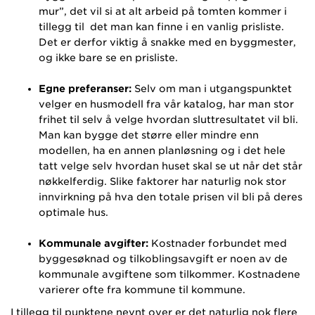
mur”, det vil si at alt arbeid på tomten kommer i
tillegg til
det man kan finne i en vanlig prisliste.
Det er derfor viktig å snakke med en byggmester,
og ikke bare se en prisliste.
Egne preferanser:
Selv om man i utgangspunktet
velger en husmodell fra vår katalog, har man stor
frihet til selv å velge hvordan sluttresultatet vil bli.
Man kan bygge det større eller mindre enn
modellen, ha en annen planløsning og i det hele
tatt velge selv hvordan huset skal se ut når det står
nøkkelferdig. Slike faktorer har naturlig nok stor
innvirkning på hva den totale prisen vil bli på deres
optimale hus.
Kommunale avgifter:
Kostnader forbundet med
byggesøknad og tilkoblingsavgift er noen av de
kommunale avgiftene som tilkommer. Kostnadene
varierer ofte fra kommune til kommune.
I tillegg til punktene nevnt over er det naturlig nok flere