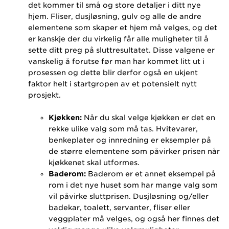
det kommer til små og store detaljer i ditt nye
hjem. Fliser, dusjløsning, gulv og alle de andre
elementene som skaper et hjem må velges, og det
er kanskje der du virkelig får alle muligheter til å
sette ditt preg på sluttresultatet. Disse valgene er
vanskelig å forutse før man har kommet litt ut i
prosessen og dette blir derfor også en ukjent
faktor helt i startgropen av et potensielt nytt
prosjekt.
Kjøkken:
Når du skal velge kjøkken er det en
rekke ulike valg som må tas. Hvitevarer,
benkeplater og innredning er eksempler på
de større elementene som påvirker prisen når
kjøkkenet skal utformes.
Baderom:
Baderom er et annet eksempel på
rom i det nye huset som har mange valg som
vil påvirke sluttprisen. Dusjløsning og/eller
badekar, toalett, servanter, fliser eller
veggplater må velges, og også her finnes det