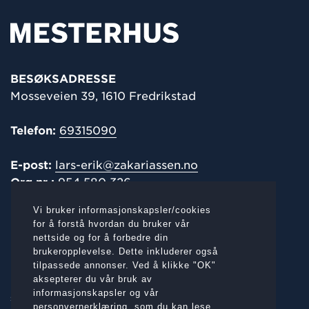
BESØKSADRESSE
Mosseveien 39, 1610 Fredrikstad
Telefon:
69315090
E-post:
lars-erik@zakariassen.no
Org.nr.:
954 580 326
Vi bruker informasjonskapsler/cookies
POST-/
FAKTURAADRESSE
for å forstå hvordan du bruker vår
nettside og for å forbedre din
Mosseveien 39, 1610 Fredrikstad
brukeropplevelse. Dette inkluderer også
tilpassede annonser. Ved å klikke "OK"
aksepterer du vår bruk av
informasjonskapsler og vår
SOSIALE MEDIER:
personvernerklæring,
som du kan lese