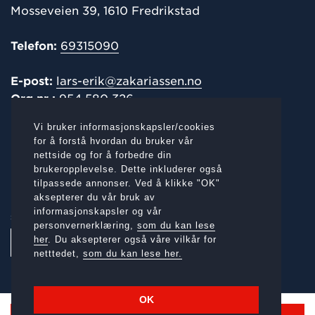
Mosseveien 39, 1610 Fredrikstad
Telefon:
69315090
E-post:
lars-erik@zakariassen.no
Org.nr.:
954 580 326
Vi bruker informasjonskapsler/cookies
POST-/
FAKTURAADRESSE
for å forstå hvordan du bruker vår
nettside og for å forbedre din
Mosseveien 39, 1610 Fredrikstad
brukeropplevelse. Dette inkluderer også
tilpassede annonser. Ved å klikke "OK"
aksepterer du vår bruk av
informasjonskapsler og vår
SOSIALE MEDIER:
personvernerklæring,
som du kan lese
her
. Du aksepterer også våre vilkår for
netttedet,
som du kan lese her.
OK