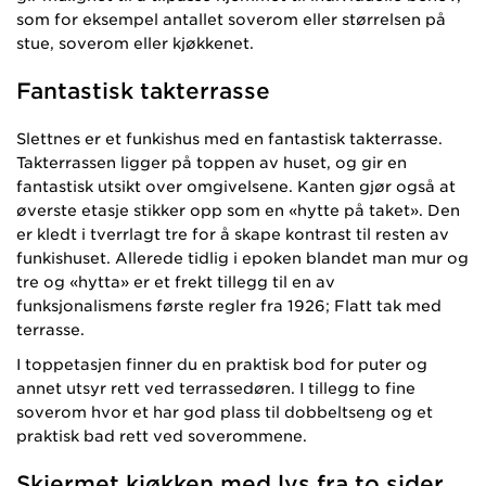
som for eksempel antallet soverom eller størrelsen på
stue, soverom eller kjøkkenet.
Fantastisk takterrasse
Slettnes er et funkishus med en fantastisk takterrasse.
Takterrassen ligger på toppen av huset, og gir en
fantastisk utsikt over omgivelsene. Kanten gjør også at
øverste etasje stikker opp som en «hytte på taket». Den
er kledt i tverrlagt tre for å skape kontrast til resten av
funkishuset. Allerede tidlig i epoken blandet man mur og
tre og «hytta» er et frekt tillegg til en av
funksjonalismens første regler fra 1926; Flatt tak med
terrasse.
I toppetasjen finner du en praktisk bod for puter og
annet utsyr rett ved terrassedøren. I tillegg to fine
soverom hvor et har god plass til dobbeltseng og et
praktisk bad rett ved soverommene.
Skjermet kjøkken med lys fra to sider