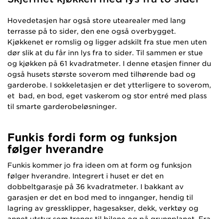
Hovedetasjen har også store utearealer med lang
terrasse på to sider, den ene også overbygget.
Kjøkkenet er romslig og ligger adskilt fra stue men uten
dør slik at du får inn lys fra to sider. Til sammen er stue
og kjøkken på 61 kvadratmeter. I denne etasjen finner du
også husets største soverom med tilhørende bad og
garderobe. I sokkeletasjen er det ytterligere to soverom,
et bad, en bod, eget vaskerom og stor entré med plass
til smarte garderobeløsninger.
Funkis fordi form og funksjon
følger hverandre
Funkis kommer jo fra ideen om at form og funksjon
følger hverandre. Integrert i huset er det en
dobbeltgarasje på 36 kvadratmeter. I bakkant av
garasjen er det en bod med to innganger, hendig til
lagring av gressklipper, hagesakser, dekk, verktøy og
annet utstyr som trengs til bilene og på grunnplanet. Fra